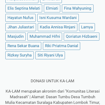
Elis Septina Melati
Elmiati
Fina Wahyuning
Hayatun Nufus
Isni Kusuma Wardani
Jihan Juliastari
Kadia Annisa Rinjani
Lamya
Masjudin
Muhammad Hifni
Qoriatun Hizbaeni
Rena Sekar Buana
Riki Priatma Danial
Rizkey Suryha
Siti Riyani Ulya
DONASI UNTUK KA-LAM
KA-LAM merupakan akronim dari "Komunitas Literasi
Madrasah" | Alamat: Dasan Tumbu Desa Tumbuh
Mulia Kecamatan Suralaga Kabupaten Lombok Timur,