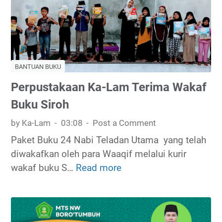
a
r
g
M
a
r
e
s
i
m
i
s
b
H
G
BANTUAN BUKU
a
a
r
c
Perpustakaan Ka-Lam Terima Wakaf
r
a
a
Buku Siroh
i
t
S
A
i
by Ka-Lam
03:08
Post a Comment
u
k
s
d
Paket Buku 24 Nabi Teladan Utama yang telah
s
B
a
diwakafkan oleh para Waaqif melalui kurir
a
e
h
wakaf buku S…
Read more
P
r
r
M
e
a
s
e
r
a
n
p
m