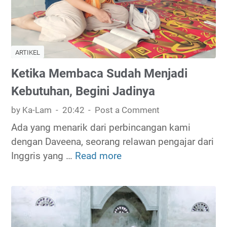
h
n
A
K
d
u
a
ARTIKEL
r
k
s
Ketika Membaca Sudah Menjadi
a
u
Kebutuhan, Begini Jadinya
n
s
K
by Ka-Lam
20:42
Post a Comment
B
e
a
Ada yang menarik dari perbincangan kami
m
h
dengan Daveena, seorang relawan pengajar dari
a
a
Inggris yang …
Read more
K
h
s
e
L
a
t
i
I
i
t
n
k
e
g