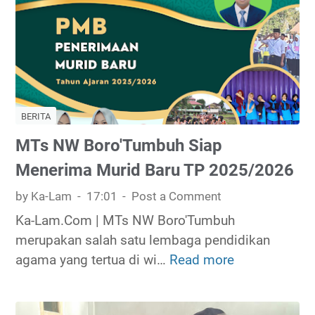
j
u
a
a
s
P
d
t
e
i
a
m
K
k
u
e
a
d
b
BERITA
a
a
u
n
MTs NW Boro'Tumbuh Siap
D
t
K
Menerima Murid Baru TP 2025/2026
a
u
a
r
h
by Ka-Lam
17:01
Post a Comment
-
u
a
L
Ka-Lam.Com | MTs NW Boro'Tumbuh
l
n
a
merupakan salah satu lembaga pendidikan
I
,
m
agama yang tertua di wi…
Read more
M
m
B
T
T
a
e
e
s
n