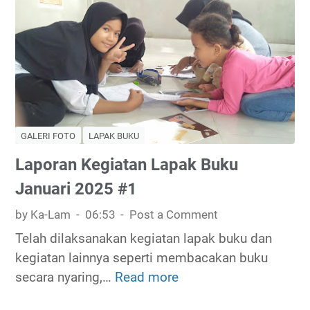
g
r
N
i
i
W
n
m
B
i
a
o
J
W
r
a
a
o
d
k
'
i
a
GALERI FOTO
LAPAK BUKU
T
n
f
u
Laporan Kegiatan Lapak Buku
y
B
m
Januari 2025 #1
a
u
b
k
by Ka-Lam
06:53
Post a Comment
u
u
h
Telah dilaksanakan kegiatan lapak buku dan
S
S
kegiatan lainnya seperti membacakan buku
i
i
secara nyaring,…
Read more
L
r
a
a