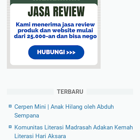
m
b
u
h
d
i
P
e
r
p
TERBARU
u
s
Cerpen Mini | Anak Hilang oleh Abduh
t
Sempana
a
Komunitas Literasi Madrasah Adakan Kemah
k
Literasi Hari Aksara
a