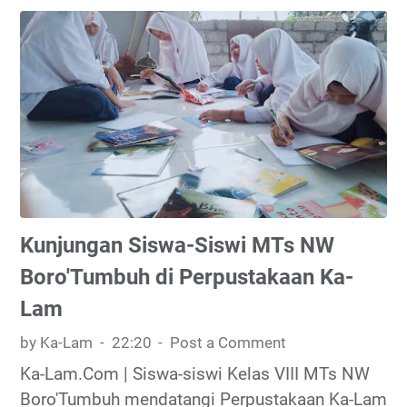
o
p
p
h
M
o
e
r
n
a
e
n
r
K
i
e
m
g
a
i
M
a
Kunjungan Siswa-Siswi MTs NW
u
t
Boro'Tumbuh di Perpustakaan Ka-
r
a
Lam
i
n
d
L
by Ka-Lam
22:20
Post a Comment
B
a
Ka-Lam.Com | Siswa-siswi Kelas VIII MTs NW
a
p
Boro'Tumbuh mendatangi Perpustakaan Ka-Lam