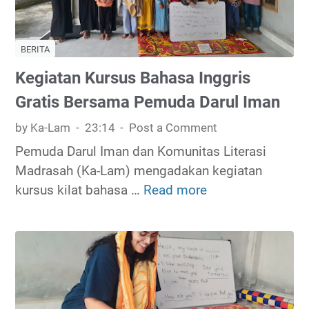
A
s
b
L
d
BERITA
i
u
t
Kegiatan Kursus Bahasa Inggris
h
e
Gratis Bersama Pemuda Darul Iman
S
r
e
by Ka-Lam
23:14
Post a Comment
a
m
s
Pemuda Darul Iman dan Komunitas Literasi
p
i
Madrasah (Ka-Lam) mengadakan kegiatan
a
M
kursus kilat bahasa …
Read more
K
n
a
e
a
d
g
r
i
a
a
s
t
a
a