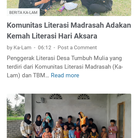
i
BERITA KA-LAM
|
A
Komunitas Literasi Madrasah Adakan
n
Kemah Literasi Hari Aksara
a
by Ka-Lam
06:12
Post a Comment
k
H
Penggerak Literasi Desa Tumbuh Mulia yang
i
terdiri dari Komunitas Literasi Madrasah (Ka-
l
Lam) dan TBM…
Read more
K
a
o
n
m
g
u
o
n
l
i
e
t
h
a