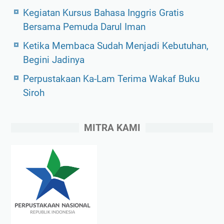
a
Kegiatan Kursus Bahasa Inggris Gratis
n
Bersama Pemuda Darul Iman
K
Ketika Membaca Sudah Menjadi Kebutuhan,
a
Begini Jadinya
-
Perpustakaan Ka-Lam Terima Wakaf Buku
L
Siroh
a
m
MITRA KAMI