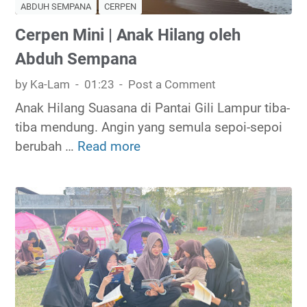
ABDUH SEMPANA
CERPEN
Cerpen Mini | Anak Hilang oleh
Abduh Sempana
by Ka-Lam
01:23
Post a Comment
Anak Hilang Suasana di Pantai Gili Lampur tiba-
tiba mendung. Angin yang semula sepoi-sepoi
berubah …
Read more
C
e
r
p
e
n
M
i
n