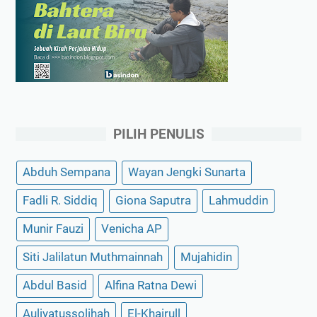
PILIH PENULIS
Abduh Sempana
Wayan Jengki Sunarta
Fadli R. Siddiq
Giona Saputra
Lahmuddin
Munir Fauzi
Venicha AP
Siti Jalilatun Muthmainnah
Mujahidin
Abdul Basid
Alfina Ratna Dewi
Auliyatussolihah
El-Khairull