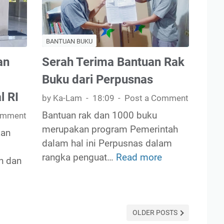
a
s
k
M
a
e
BANTUAN BUKU
a
n
an
Serah Terima Bantuan Rak
n
j
K
Buku dari Perpusnas
a
a
l RI
d
by Ka-Lam
18:09
Post a Comment
-
i
Bantuan rak dan 1000 buku
omment
L
S
merupakan program Pemerintah
a
aan
i
dalam hal ini Perpusnas dalam
m
s
rangka penguat…
Read more
S
T
h dan
w
e
e
a
r
r
T
a
i
a
OLDER POSTS
h
m
u