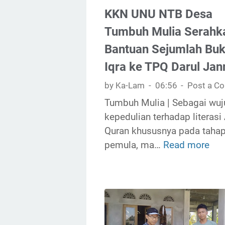
u
A
KKN UNU NTB Desa
n
b
Tumbuh Mulia Serahk
i
d
t
Bantuan Sejumlah Bu
u
a
h
Iqra ke TPQ Darul Jan
s
S
by Ka-Lam
06:56
Post a C
L
e
Tumbuh Mulia | Sebagai wuj
i
m
kepedulian terhadap literasi 
t
p
Quran khususnya pada taha
e
a
pemula, ma…
Read more
r
K
n
a
K
a
s
N
|
i
U
K
M
N
u
a
U
b