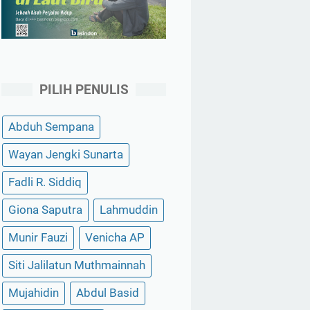
PILIH PENULIS
Abduh Sempana
Wayan Jengki Sunarta
Fadli R. Siddiq
Giona Saputra
Lahmuddin
Munir Fauzi
Venicha AP
Siti Jalilatun Muthmainnah
Mujahidin
Abdul Basid