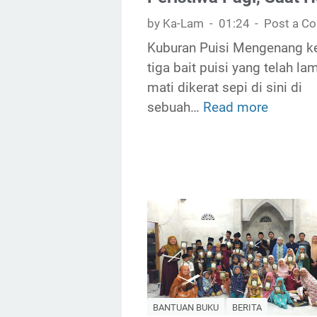
k
by Ka-Lam
01:24
Post a C
u
m
Kuburan Puisi Mengenang k
p
tiga bait puisi yang telah la
u
mati dikerat sepi di sini di
l
sebuah…
Read more
P
a
u
n
i
P
s
u
i
i
-
s
P
i
u
K
i
o
s
m
i
BANTUAN BUKU
BERITA