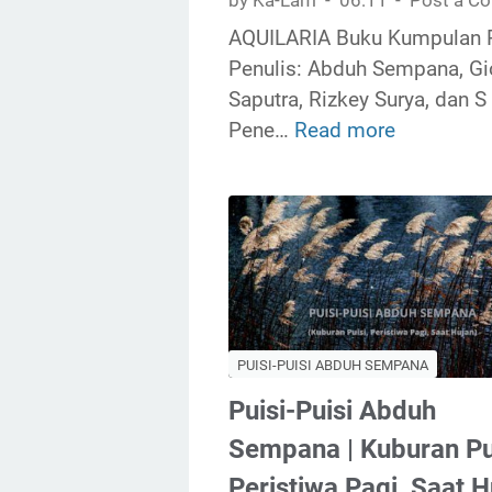
by Ka-Lam
06:11
Post a C
AQUILARIA Buku Kumpulan P
Penulis: Abduh Sempana, G
Saputra, Rizkey Surya, dan S
Pene…
Read more
A
Q
U
I
L
A
R
I
PUISI-PUISI ABDUH SEMPANA
A
Puisi-Puisi Abduh
|
S
Sempana | Kuburan Pui
e
Peristiwa Pagi, Saat H