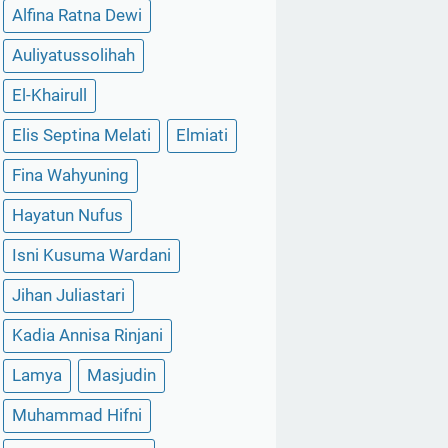
Alfina Ratna Dewi
Auliyatussolihah
El-Khairull
Elis Septina Melati
Elmiati
Fina Wahyuning
Hayatun Nufus
Isni Kusuma Wardani
Jihan Juliastari
Kadia Annisa Rinjani
Lamya
Masjudin
Muhammad Hifni