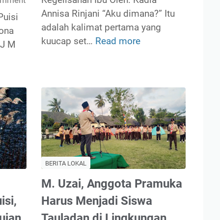
omment
Annisa Rinjani “Aku dimana?” Itu
uisi
adalah kalimat pertama yang
iona
kuucap set…
Read more
K
 J M
e
g
e
l
i
s
a
h
BERITA LOKAL
a
n
M. Uzai, Anggota Pramuka
I
si,
Harus Menjadi Siswa
b
ujan
Tauladan di Lingkungan