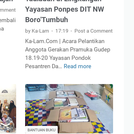
u
Yayasan Ponpes DIT NW
|
omment
C
Boro'Tumbuh
embali
e
ma
by Ka-Lam
17:19
Post a Comment
r
Ka-Lam.Com | Acara Pelantikan
p
Anggota Gerakan Pramuka Gudep
e
18.19-20 Yayasan Pondok
n
Pesantren Da…
Read more
M
K
.
a
U
d
z
i
a
a
i
A
,
n
A
n
BANTUAN BUKU
n