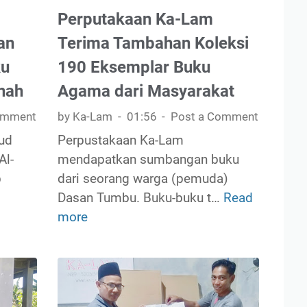
i
Perputakaan Ka-Lam
g
s
g
a
an
Terima Tambahan Koleksi
o
R
ku
190 Eksemplar Buku
t
i
nah
Agama dari Masyarakat
a
n
P
j
omment
by Ka-Lam
01:56
Post a Comment
r
a
ud
Perpustakaan Ka-Lam
a
n
Al-
mendapatkan sumbangan buku
m
i
p
dari seorang warga (pemuda)
u
Dasan Tumbu. Buku-buku t…
Read
P
k
more
e
a
r
H
p
a
u
r
t
u