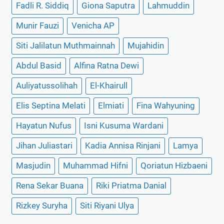
Fadli R. Siddiq
Giona Saputra
Lahmuddin
Munir Fauzi
Venicha AP
Siti Jalilatun Muthmainnah
Mujahidin
Abdul Basid
Alfina Ratna Dewi
Auliyatussolihah
El-Khairull
Elis Septina Melati
Elmiati
Fina Wahyuning
Hayatun Nufus
Isni Kusuma Wardani
Jihan Juliastari
Kadia Annisa Rinjani
Lamya
Masjudin
Muhammad Hifni
Qoriatun Hizbaeni
Rena Sekar Buana
Riki Priatma Danial
Rizkey Suryha
Siti Riyani Ulya