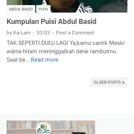
ABDUL BASID
PUISI
Kumpulan Puisi Abdul Basid
by Ka-Lam
03:03
Post a Comment
TAK SEPERTI DULU LAGI Ya,kamu cantik Meski
warna hitam meninggalkan derai rambutmu
Saat be…
Read more
K
u
m
OLDER POSTS
p
u
l
a
n
P