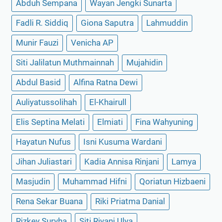
Abduh Sempana
Wayan Jengki Sunarta
Fadli R. Siddiq
Giona Saputra
Lahmuddin
Munir Fauzi
Venicha AP
Siti Jalilatun Muthmainnah
Mujahidin
Abdul Basid
Alfina Ratna Dewi
Auliyatussolihah
El-Khairull
Elis Septina Melati
Elmiati
Fina Wahyuning
Hayatun Nufus
Isni Kusuma Wardani
Jihan Juliastari
Kadia Annisa Rinjani
Lamya
Masjudin
Muhammad Hifni
Qoriatun Hizbaeni
Rena Sekar Buana
Riki Priatma Danial
Rizkey Suryha
Siti Riyani Ulya