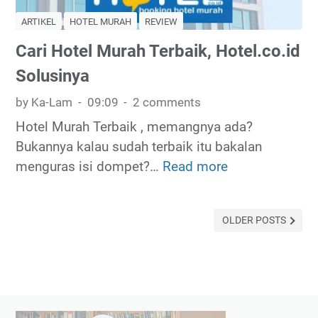
ARTIKEL
HOTEL MURAH
REVIEW
Cari Hotel Murah Terbaik, Hotel.co.id
Solusinya
by Ka-Lam
09:09
2 comments
Hotel Murah Terbaik , memangnya ada?
Bukannya kalau sudah terbaik itu bakalan
menguras isi dompet?…
Read more
C
a
r
OLDER POSTS
i
H
o
t
e