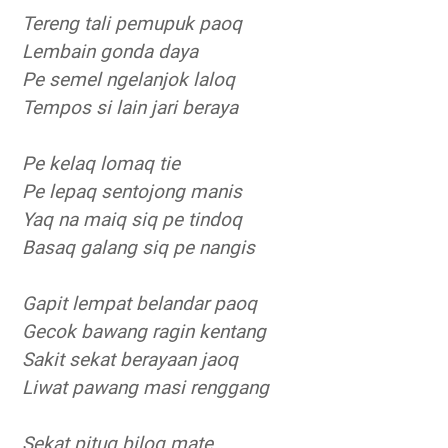
Tereng tali pemupuk paoq
Lembain gonda daya
Pe semel ngelanjok laloq
Tempos si lain jari beraya
Pe kelaq lomaq tie
Pe lepaq sentojong manis
Yaq na maiq siq pe tindoq
Basaq galang siq pe nangis
Gapit lempat belandar paoq
Gecok bawang ragin kentang
Sakit sekat berayaan jaoq
Liwat pawang masi renggang
Sekat pituq biloq mate