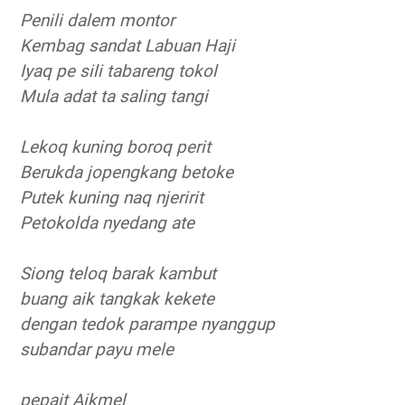
Penili dalem montor
Kembag sandat Labuan Haji
Iyaq pe sili tabareng tokol
Mula adat ta saling tangi
Lekoq kuning boroq perit
Berukda jopengkang betoke
Putek kuning naq njeririt
Petokolda nyedang ate
Siong teloq barak kambut
buang aik tangkak kekete
dengan tedok parampe nyanggup
subandar payu mele
pepait Aikmel