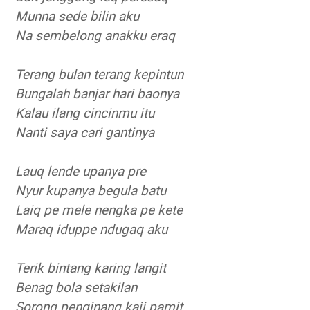
Munna sede bilin aku
Na sembelong anakku eraq
Terang bulan terang kepintun
Bungalah banjar hari baonya
Kalau ilang cincinmu itu
Nanti saya cari gantinya
Lauq lende upanya pre
Nyur kupanya begula batu
Laiq pe mele nengka pe kete
Maraq iduppe ndugaq aku
Terik bintang karing langit
Benag bola setakilan
Sorong penginang kaji pamit