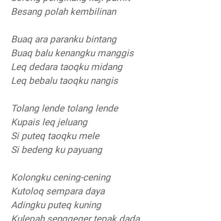
Besang polah kembilinan
Buaq ara paranku bintang
Buaq balu kenangku manggis
Leq dedara taoqku midang
Leq bebalu taoqku nangis
Tolang lende tolang lende
Kupais leq jeluang
Si puteq taoqku mele
Si bedeng ku payuang
Kolongku cening-cening
Kutoloq sempara daya
Adingku puteq kuning
Kulepah senggeger tepak dada