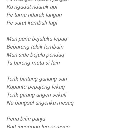
Ku ngudut ndarak api
Pe tama ndarak langan
Pe surut kembali lagi
Mun peria bejaluku lepaq
Bebareng tekik lembain
Mun side bejulu pendaq
Ta bareng meta si lain
Terik bintang gunung sari
Kupanto pepajeng lekaq
Terik girang angen sekali
Na bangsel angenku mesaq
Peria bilin panju
Bait jenggong leq peresaq