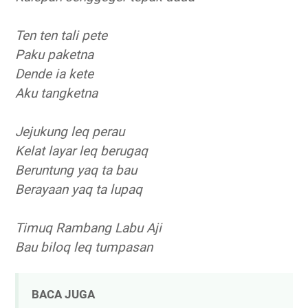
Ten ten tali pete
Paku paketna
Dende ia kete
Aku tangketna
Jejukung leq perau
Kelat layar leq berugaq
Beruntung yaq ta bau
Berayaan yaq ta lupaq
Timuq Rambang Labu Aji
Bau biloq leq tumpasan
BACA JUGA