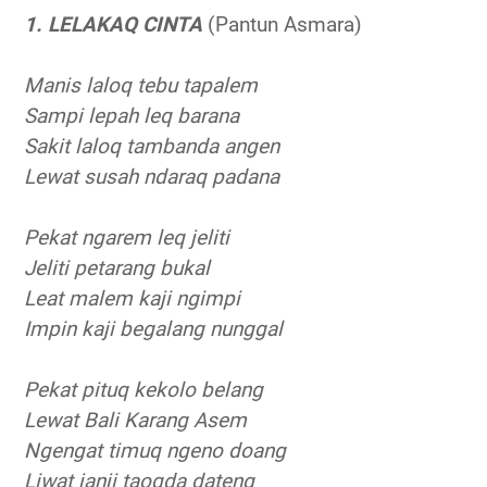
1. LELAKAQ CINTA
(Pantun Asmara)
Manis laloq tebu tapalem
Sampi lepah leq barana
Sakit laloq tambanda angen
Lewat susah ndaraq padana
Pekat ngarem leq jeliti
Jeliti petarang bukal
Leat malem kaji ngimpi
Impin kaji begalang nunggal
Pekat pituq kekolo belang
Lewat Bali Karang Asem
Ngengat timuq ngeno doang
Liwat janji taoqda dateng