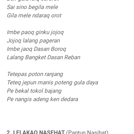
Sai sino begila mele
Gila mele ndaraq orot
Imbe paoq ginku jojoq
Jojoq lalang pageran
Imbe jaoq Dasan Boroq
Lalang Bangket Dasan Reban
Tetepas poton ranjang
Teteq jepun manis poteng gula daya
Pe bekal tokol bajang
Pe nangis adeng ken dedara
2. LELAKAQ NASEHAT
(Pantun Nasihat)