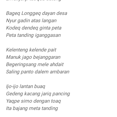
Bageq Longgeq dayan desa
Nyur gadin atas langan
Kodeq dendeq ginta peta
Peta tanding iganggasan
Kelenteng kelende pait
Manuk jago bejanggaran
Begeringsang mele ahdait
Saling panto dalem ambaran
Ijo-ijo lantan buaq
Gedeng kacang jariq pancing
Yaqpe simo dengan toaq
Ita bajang meta tanding