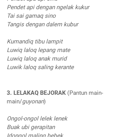
Pendet api dengan ngelak kukur
Tai sai gamaq sino
Tangis dengan dalem kubur
Kumandiq tibu lampit
Luwiq laloq lepang mate
Luwiq laloq anak murid
Luwik laloq saling kerante
3. LELAKAQ BEJORAK
(Pantun main-
main/
guyonan
)
Ongol-ongol lelek lenek
Buak ubi gerapitan
Idongol maling bebek