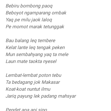
Bebiru bombong paoq
Beboyot ngamparang ombak
Yaq pe milu jaok laloq
Pe momot marak tetunggak
Bau balang leq tembere
Kelat lante leq tengak peken
Mun sembahyang yaq ta mele
Laun mate taokta nyesel
Lembat-lembat poton tebu
Ta bedagang jok Makasar
Koat-koat nuntut ilmu
Jariq payung lek padang mahsyar
Pendet apa api sino