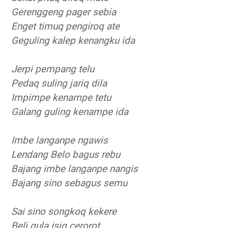
Gerenggeng pager sebia
Enget timuq pengiroq ate
Geguling kalep kenangku ida
Jerpi pempang telu
Pedaq suling jariq dila
Impimpe kenampe tetu
Galang guling kenampe ida
Imbe langanpe ngawis
Lendang Belo bagus rebu
Bajang imbe langanpe nangis
Bajang sino sebagus semu
Sai sino songkoq kekere
Beli gula isiq cerorot